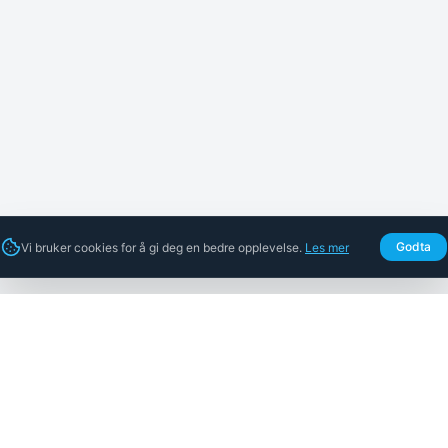
Godta
Vi bruker cookies for å gi deg en bedre opplevelse.
Les mer
Nettbutikk
Selskap
Alle ventilasjonsfilter
Om oss