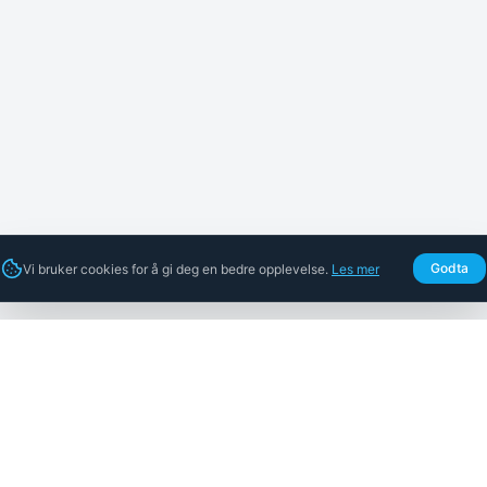
Godta
Vi bruker cookies for å gi deg en bedre opplevelse.
Les mer
Nettbutikk
Selskap
Alle ventilasjonsfilter
Om oss